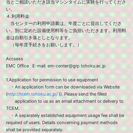
当とご相談いただき該当マシンタイムに実験を行ってくださ
い。
４.利用料金
当センターの利用申請書は、年度ごとに提出してくださ
い。別に定めた設備使用料等をご負担いただきます。利用料
金は自動引き落としとなります。
（毎年度手続きをお願いします。）
Accsess
EMC Office E-mail: em-center@grp.tohoku.ac.jp
1.Application for permission to use equipment
・An application form can be downloaded via Website
(
http://tcem.tohoku.ac.jp/
)). Please send the filled
application to us as an email attachment or delivery to
TCEM.
・A separately established equipment usage fee shall be
required of users. Details concerning payment methods
shall be provided separately.