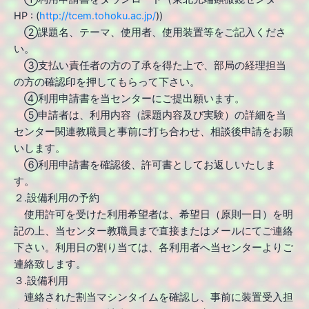
HP : (
http://tcem.tohoku.ac.jp/
))
②課題名、テーマ、使用者、使用装置等をご記入くださ
い。
③支払い責任者の方の了承を得た上で、部局の経理担当
の方の確認印を押してもらって下さい。
④利用申請書を当センターにご提出願います。
⑤申請者は、利用内容（課題内容及び実験）の詳細を当
センター関連教職員と事前に打ち合わせ、相談後申請をお願
いします。
⑥利用申請書を確認後、許可書としてお返しいたしま
す。
２.設備利用の予約
使用許可を受けた利用希望者は、希望日（原則一日）を明
記の上、当センター教職員まで直接またはメールにてご連絡
下さい。利用日の割り当ては、各利用者へ当センターよりご
連絡致します。
３.設備利用
連絡された割当マシンタイムを確認し、事前に装置受入担