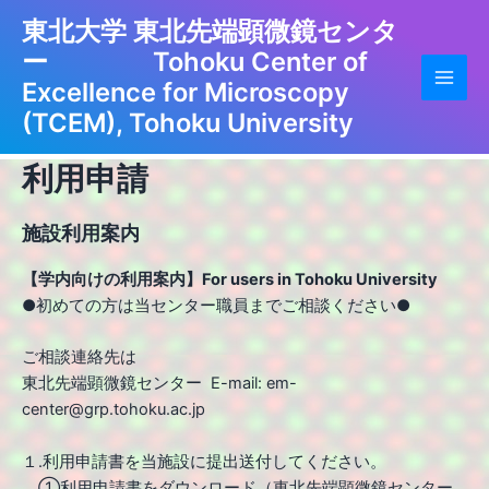
Skip
東北大学 東北先端顕微鏡センタ
to
ー Tohoku Center of
content
Excellence for Microscopy
Main
(TCEM), Tohoku University
Men
利用申請
施設利用案内
【学内向けの利用案内】For users in Tohoku University
●初めての方は当センター職員までご相談ください●
ご相談連絡先は
東北先端顕微鏡センター E-mail: em-
center@grp.tohoku.ac.jp
１.利用申請書を当施設に提出送付してください。
①利用申請書をダウンロード（東北先端顕微鏡センター