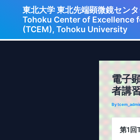
Skip
東北大学 東北先端顕微
to
Tohoku Center of Excellence 
content
(TCEM), Tohoku University
電子顕
者講
By
tcem_admi