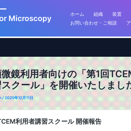
鏡センター
ホーム
組織
装置
for Microscopy
お問い合わせ・ご相談
ア
微鏡利用者向けの「第1回TCE
習スクール」を開催いたしまし
n
/
2025年12月11日