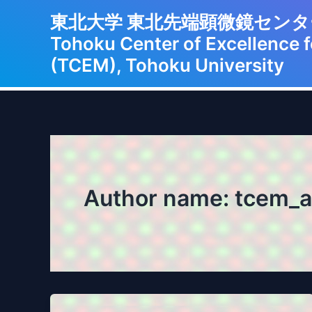
Skip
東北大学 東北先端顕微
to
Tohoku Center of Excellence 
content
(TCEM), Tohoku University
Author name: tcem_