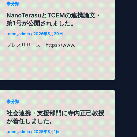
未分類
NanoTerasuとTCEMの連携論文・
第1号が公開されました。
tcem_admin
/
2026年5月20日
プレスリリース https://www.
未分類
社会連携・支援部門に寺内正己教授
が着任しました。
tcem_admin
/
2025年8月1日