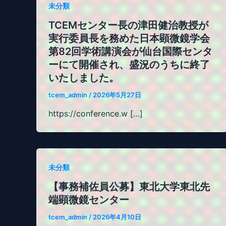
未分類
TCEMセンター長の津田健治教授が
実行委員長を務めた日本顕微鏡学会
第82回学術講演会が仙台国際センタ
ーにて開催され、盛況のうちに終了
いたしました。
tcem_admin
/
2026年5月27日
https://conference.w […]
未分類
【事務補佐員公募】東北大学東北先
端顕微鏡センター
tcem_admin
/
2026年4月10日