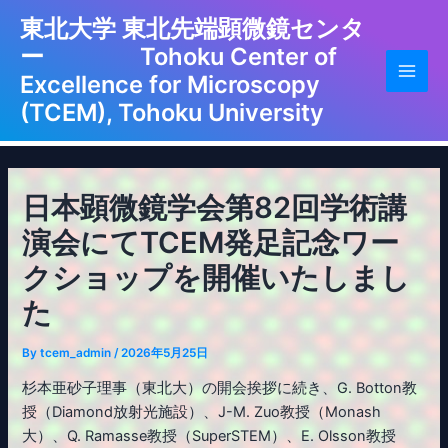
Skip
東北大学 東北先端顕微鏡センタ
to
ー Tohoku Center of
content
Excellence for Microscopy
Main
(TCEM), Tohoku University
Men
日本顕微鏡学会第82回学術講
演会にてTCEM発足記念ワー
クショップを開催いたしまし
た
By
tcem_admin
/
2026年5月25日
杉本亜砂子理事（東北大）の開会挨拶に続き、G. Botton教
授（Diamond放射光施設）、J-M. Zuo教授（Monash
大）、Q. Ramasse教授（SuperSTEM）、E. Olsson教授