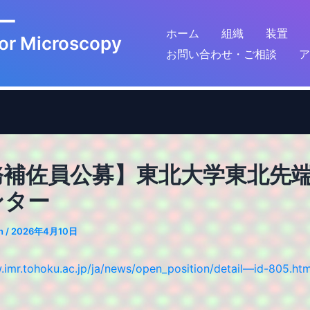
鏡センター
ホーム
組織
装置
for Microscopy
お問い合わせ・ご相談
ア
務補佐員公募】東北大学東北先
ンター
n
/
2026年4月10日
.imr.tohoku.ac.jp/ja/news/open_position/detail—id-805.htm