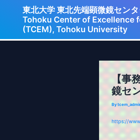
Skip
東北大学 東北先端顕微
to
Tohoku Center of Excellence 
content
(TCEM), Tohoku University
【事
鏡セ
By
tcem_admi
https://www